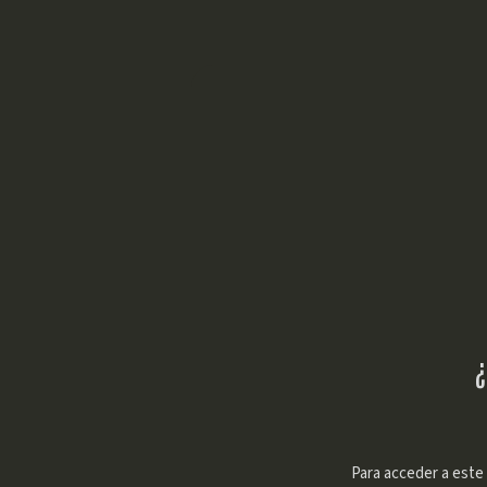
Inicio
Nuestr
¿Cuántos grados d
tiene el cocuy ve
¿
Para acceder a este 